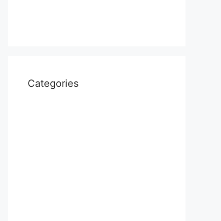
April 2022
March 2022
Categories
Uncategorized
आस्था
उत्तर प्रदेश
कौशाम्बी
क्राइम
खेल
दुनिया