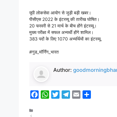
यूपी लोकसेवा आयोग से जुड़ी बड़ी खबर।
पीसीएस 2022 के इंटरव्यू की तारीख घोषित।
20 फरवरी से 21 मार्च के बीच होंगे इंटरव्यू।
मुख्य परीक्षा में सफल अभ्यर्थी होंगे शामिल।
383 पदों के लिए 1070 अभ्यर्थियों का इंटरव्यू.
#गुड_मॉर्निंग_भारत
Author:
goodmorningbhar
F
W
T
T
E
S
a
h
w
el
m
h
c
at
itt
e
ai
ar
उत्तर प्रदेश
यूपी बोर्ड की परीक्षाएं कल से शुरू होंगी