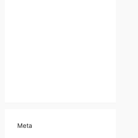
प्रयागराज
भारत
मध्य प्रदेश
मनोरंजन
राजनीति
राष्ट्रीय
समस्या
साहित्य
स्वास्थ्य और चिकित्सा
Meta