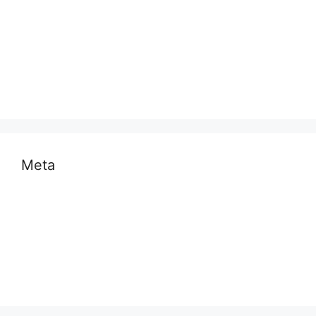
राष्ट्रीय
समस्या
साहित्य
स्वास्थ्य और चिकित्सा
Meta
Log in
Entries feed
Comments feed
WordPress.org