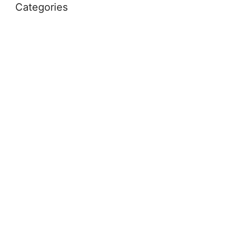
Categories
Uncategorized
आस्था
उत्तर प्रदेश
कौशाम्बी
क्राइम
खेल
दुनिया
प्रयागराज
भारत
मध्य प्रदेश
मनोरंजन
राजनीति