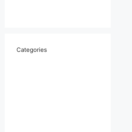
April 2022
March 2022
Categories
Uncategorized
आस्था
उत्तर प्रदेश
कौशाम्बी
क्राइम
खेल
दुनिया