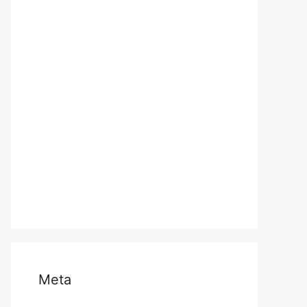
प्रयागराज
भारत
मध्य प्रदेश
मनोरंजन
राजनीति
राष्ट्रीय
समस्या
साहित्य
स्वास्थ्य और चिकित्सा
Meta