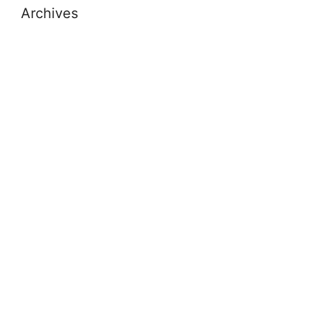
Archives
July 2026
November 2025
October 2025
September 2025
August 2025
November 2024
October 2024
September 2024
July 2024
May 2024
April 2024
February 2024