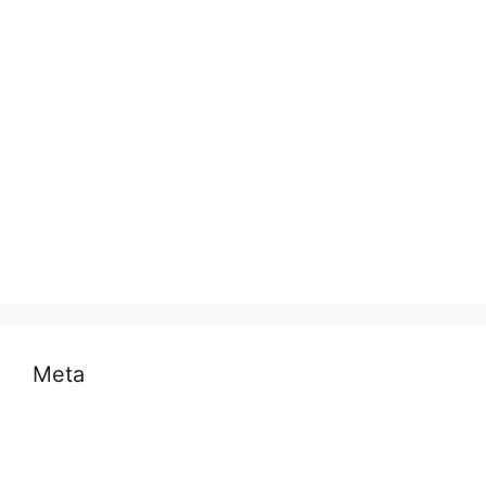
भारत
मध्य प्रदेश
मनोरंजन
राजनीति
राष्ट्रीय
समस्या
साहित्य
स्वास्थ्य और चिकित्सा
Meta
Log in
Entries feed