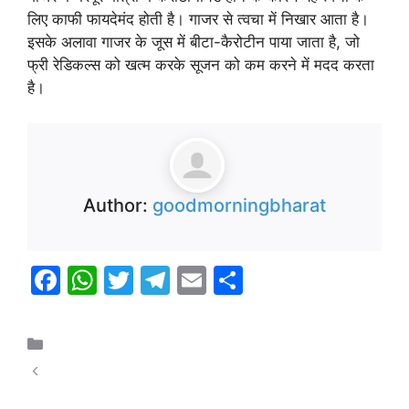
लिए काफी फायदेमंद होती है। गाजर से त्वचा में निखार आता है।
इसके अलावा गाजर के जूस में बीटा-कैरोटीन पाया जाता है, जो
फ्री रेडिकल्स को खत्म करके सूजन को कम करने में मदद करता
है।
Author:
goodmorningbharat
F
W
T
T
E
S
a
h
w
el
m
h
c
at
itt
e
ai
ar
स्वास्थ्य और चिकित्सा
e
s
er
gr
l
e
ऑस्ट्रेलिया और भारत के बीच पहले T20 में दो विकेट से
b
A
a
जीत रिंकू के आतिशी तेवर