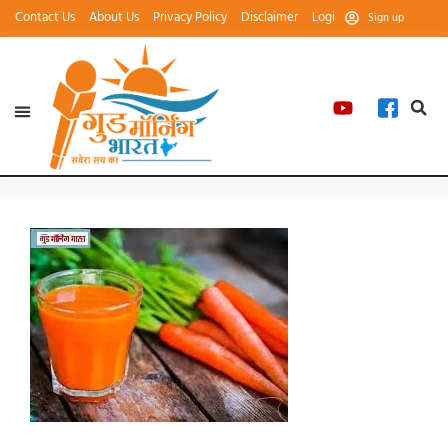
Contact Us
About Us
Privacy Policy
Disclaimer
Login
Sign up