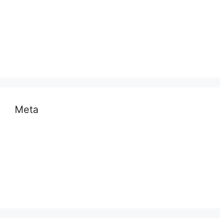
राष्ट्रीय
समस्या
साहित्य
स्वास्थ्य और चिकित्सा
Meta
Log in
Entries feed
Comments feed
WordPress.org