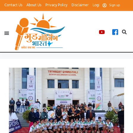
Contact Us
About Us
Privacy Policy
Disclaimer
Login
Sign up