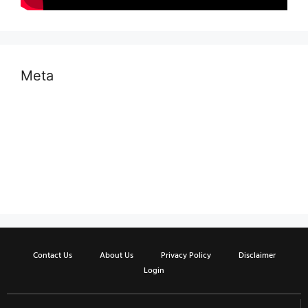
Meta
Log in
Entries feed
Comments feed
WordPress.org
Contact Us
About Us
Privacy Policy
Disclaimer
Login