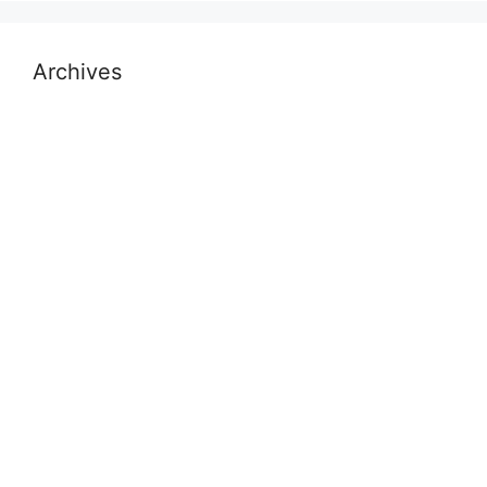
Archives
July 2026
November 2025
October 2025
September 2025
August 2025
November 2024
October 2024
September 2024
July 2024
May 2024