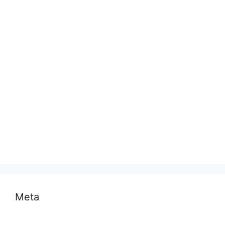
प्रयागराज
भारत
मध्य प्रदेश
मनोरंजन
राजनीति
राष्ट्रीय
समस्या
साहित्य
स्वास्थ्य और चिकित्सा
Meta