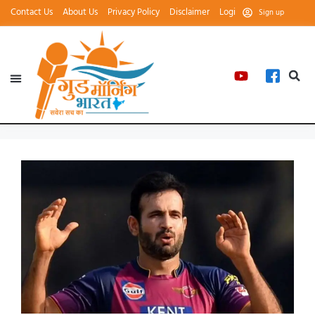
Contact Us
About Us
Privacy Policy
Disclaimer
Login
Sign up