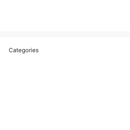
April 2022
March 2022
Categories
Uncategorized
आस्था
उत्तर प्रदेश
कौशाम्बी
क्राइम
खेल
दुनिया