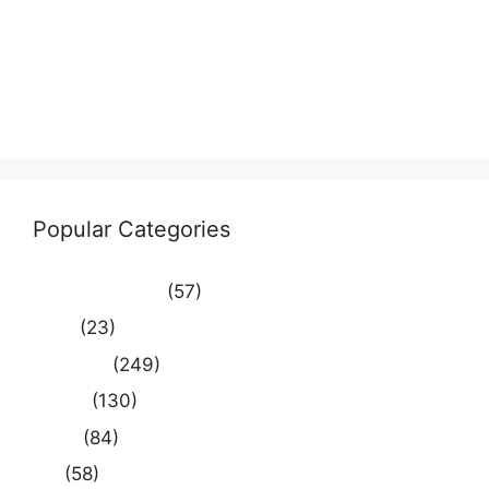
Log in
Entries feed
Comments feed
WordPress.org
Popular Categories
Uncategorized
(57)
आस्था
(23)
उत्तर प्रदेश
(249)
कौशाम्बी
(130)
क्राइम
(84)
खेल
(58)