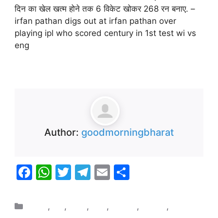
दिन का खेल खत्म होने तक 6 विकेट खोकर 268 रन बनाए. –
irfan pathan digs out at irfan pathan over
playing ipl who scored century in 1st test wi vs
eng
Source
Author:
goodmorningbharat
F
W
T
T
E
S
a
h
w
el
m
h
c
at
itt
e
ai
ar
क्राइम
,
खेल
,
दुनिया
,
भारत
,
मनोरंजन
,
राजनीति
,
राष्ट्रीय