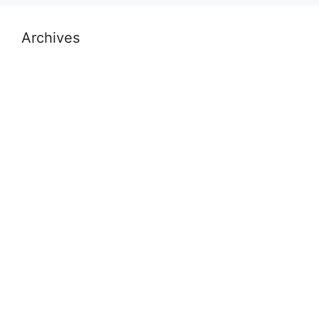
Archives
July 2026
November 2025
October 2025
September 2025
August 2025
November 2024
October 2024
September 2024
July 2024
May 2024
April 2024