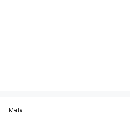
प्रयागराज
भारत
मध्य प्रदेश
मनोरंजन
राजनीति
राष्ट्रीय
समस्या
साहित्य
स्वास्थ्य और चिकित्सा
Meta
Log in