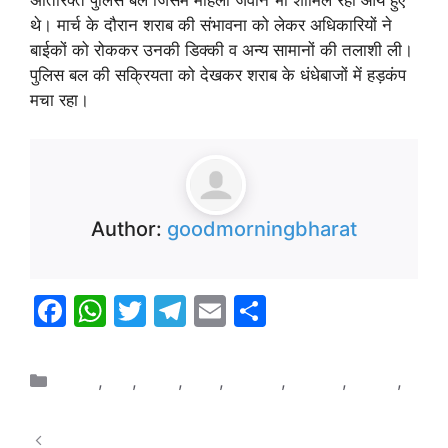
अतिरिक्त पुलिस बल जिसमें महिला जवान भी शामिल रहीं आये हुए
थे। मार्च के दौरान शराब की संभावना को लेकर अधिकारियों ने
बाईकों को रोककर उनकी डिक्की व अन्य सामानों की तलाशी ली।
पुलिस बल की सक्रियता को देखकर शराब के धंधेबाजों में हड़कंप
मचा रहा।
Author:
goodmorningbharat
F
W
T
T
E
S
a
h
w
el
m
h
c
at
itt
e
ai
ar
क्राइम
,
खेल
,
दुनिया
,
भारत
,
मनोरंजन
,
राजनीति
,
राष्ट्रीय
,
e
s
er
gr
l
e
समस्या
b
A
a
B’day Special: 17 साल की उम्र में खेला पहला टेस्ट;