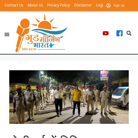
Contact Us
About Us
Privacy Policy
Disclaimer
Login
Sign up