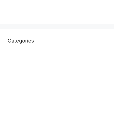
April 2022
March 2022
Categories
Uncategorized
आस्था
उत्तर प्रदेश
कौशाम्बी
क्राइम
खेल
दुनिया