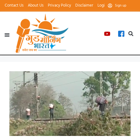
Contact Us
About Us
Privacy Policy
Disclaimer
Login
Sign up