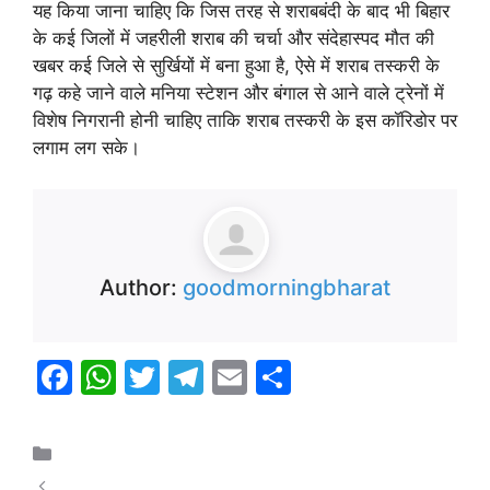
यह किया जाना चाहिए कि जिस तरह से शराबबंदी के बाद भी बिहार
के कई जिलों में जहरीली शराब की चर्चा और संदेहास्पद मौत की
खबर कई जिले से सुर्खियों में बना हुआ है, ऐसे में शराब तस्करी के
गढ़ कहे जाने वाले मनिया स्टेशन और बंगाल से आने वाले ट्रेनों में
विशेष निगरानी होनी चाहिए ताकि शराब तस्करी के इस कॉरिडोर पर
लगाम लग सके।
Author:
goodmorningbharat
F
W
T
T
E
S
a
h
w
el
m
h
c
at
itt
e
ai
ar
क्राइम
e
s
er
gr
l
e
पत्नी से वीडियो कॉलिंग द्वारा बात कर फौजी ने सर्विस गन से