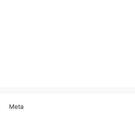
भारत
मध्य प्रदेश
मनोरंजन
राजनीति
राष्ट्रीय
समस्या
साहित्य
स्वास्थ्य और चिकित्सा
Meta
Log in
Entries feed