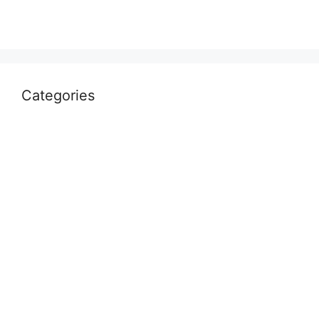
March 2022
Categories
Uncategorized
आस्था
उत्तर प्रदेश
कौशाम्बी
क्राइम
खेल
दुनिया
प्रयागराज