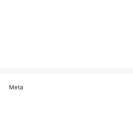
मनोरंजन
राजनीति
राष्ट्रीय
समस्या
साहित्य
स्वास्थ्य और चिकित्सा
Meta
Log in
Entries feed
Comments feed