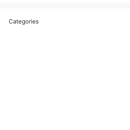
Categories
Uncategorized
आस्था
उत्तर प्रदेश
कौशाम्बी
क्राइम
खेल
दुनिया
प्रयागराज
भारत
मध्य प्रदेश