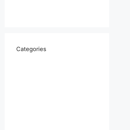
April 2022
March 2022
Categories
Uncategorized
आस्था
उत्तर प्रदेश
कौशाम्बी
क्राइम
खेल
दुनिया