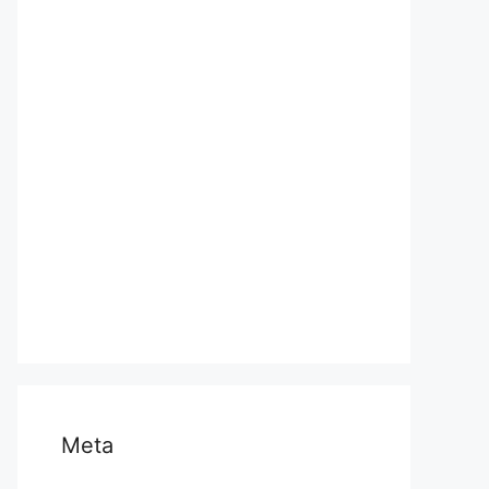
प्रयागराज
भारत
मध्य प्रदेश
मनोरंजन
राजनीति
राष्ट्रीय
समस्या
साहित्य
स्वास्थ्य और चिकित्सा
Meta