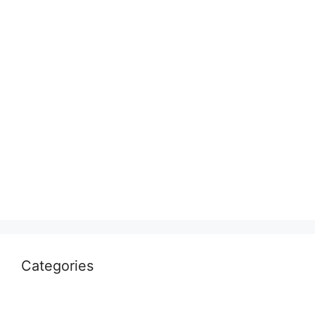
August 2023
July 2023
June 2023
March 2023
February 2023
January 2023
July 2022
April 2022
March 2022
Categories
Uncategorized