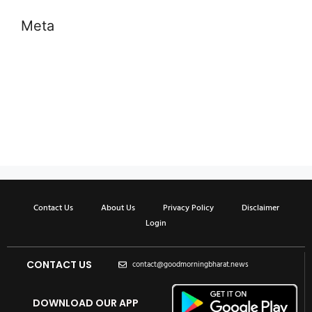
Meta
Log in
Entries feed
Comments feed
WordPress.org
Contact Us
About Us
Privacy Policy
Disclaimer
Login
CONTACT US
contact@goodmorningbharat.news
DOWNLOAD OUR APP