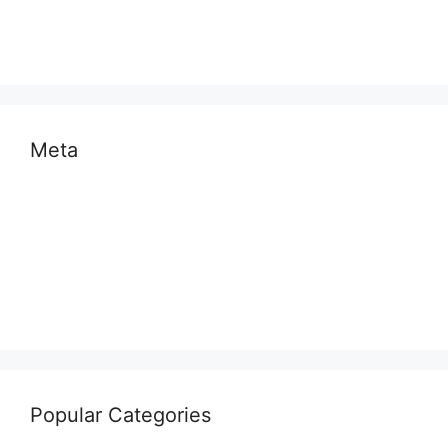
साहित्य
स्वास्थ्य और चिकित्सा
Meta
Log in
Entries feed
Comments feed
WordPress.org
Popular Categories