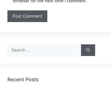
browser for the next time I comment.
Recent Posts
प्रयागराज नगर निगम कार्यकारिणी चुनाव के परिणाम घोषित: छह
सदस्य निर्वाचित, ‘आदर्श प्रयागराज’ का संकल्प
लिव-इन जोड़े को संरक्षण देने से किया इनकार, व्यक्तिगत