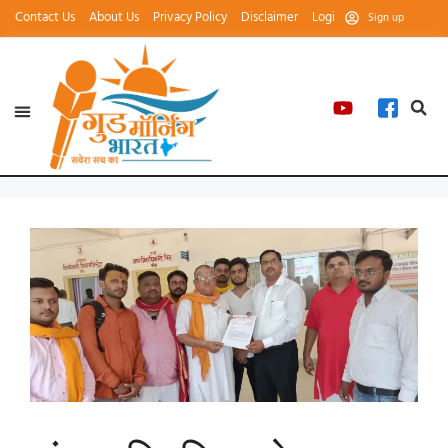
Contact Us
About Us
Privacy Policy
Disclaimer
Login
Sign up