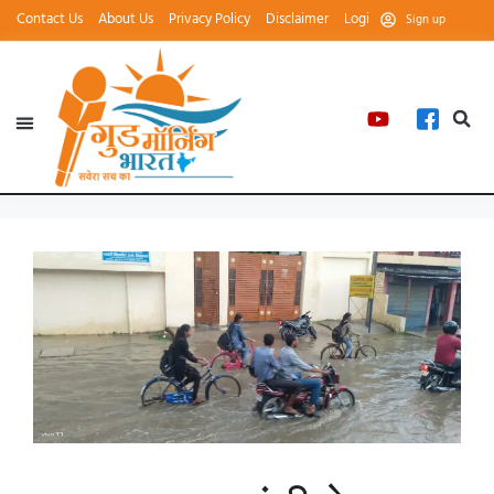
Contact Us
About Us
Privacy Policy
Disclaimer
Login
Sign up