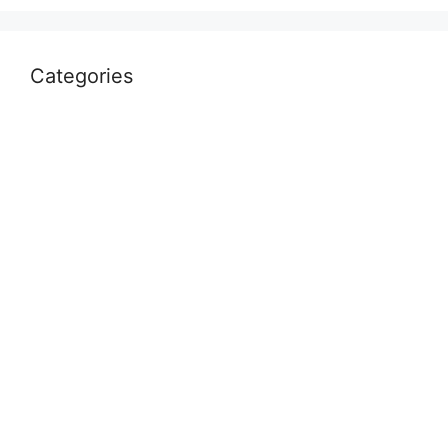
Categories
Uncategorized
आस्था
उत्तर प्रदेश
कौशाम्बी
क्राइम
खेल
दुनिया
प्रयागराज
भारत
मध्य प्रदेश