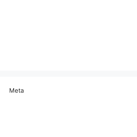
मनोरंजन
राजनीति
राष्ट्रीय
समस्या
साहित्य
स्वास्थ्य और चिकित्सा
Meta
Log in
Entries feed
Comments feed