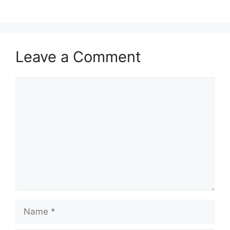
o
p
k
Leave a Comment