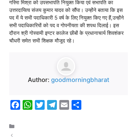
गरिमा मिश्रा को उपसभापति नियुक्त किया एवं सभापति का
उत्तरदायित्व संजय कुमार यादव को सौंपा। उन्होंने बताया कि इस
पद में ये सभी पदाधिकारी 5 वर्ष के लिए नियुक्त किए गए हैं,उन्होंने
सभी पदाधिकारियों को पद व गोपनीयता की शपथ दिलाई। इस
दौरान श्री गोस्वामी इण्टर कालेज छीबों के प्रधानाचार्य शिवशंकर
चौधरी समेत सभी शिक्षक मौजूद रहे।
Author:
goodmorningbharat
F
W
T
T
E
S
a
h
w
el
m
h
c
at
itt
e
ai
ar
उत्तर प्रदेश
e
s
er
gr
l
e
चित्रकूट : छीबों में कलश यात्रा के साथ श्री मद्भागवत कथा