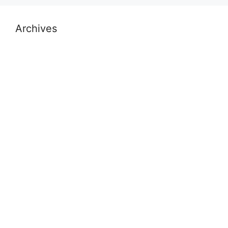
Archives
July 2026
November 2025
October 2025
September 2025
August 2025
November 2024
October 2024
September 2024
July 2024
May 2024
April 2024