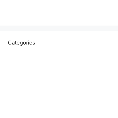
April 2022
March 2022
Categories
Uncategorized
आस्था
उत्तर प्रदेश
कौशाम्बी
क्राइम
खेल
दुनिया