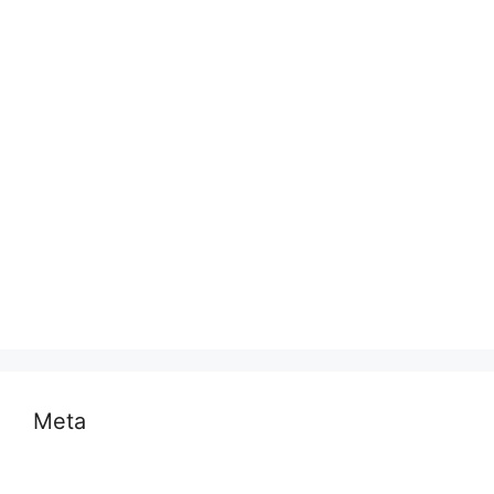
प्रयागराज
भारत
मध्य प्रदेश
मनोरंजन
राजनीति
राष्ट्रीय
समस्या
साहित्य
स्वास्थ्य और चिकित्सा
Meta
Log in