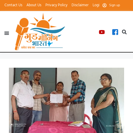
Contact Us
About Us
Privacy Policy
Disclaimer
Login
Sign up