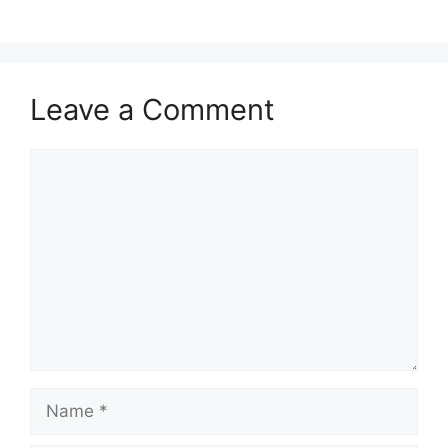
o
p
k
Leave a Comment