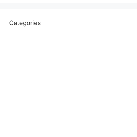
Categories
Uncategorized
आस्था
उत्तर प्रदेश
कौशाम्बी
क्राइम
खेल
दुनिया
प्रयागराज
भारत
मध्य प्रदेश