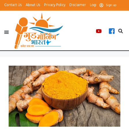
Contact Us
About Us
Privacy Policy
Disclaimer
Login
Sign up