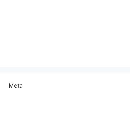
मनोरंजन
राजनीति
राष्ट्रीय
समस्या
साहित्य
स्वास्थ्य और चिकित्सा
Meta
Log in
Entries feed
Comments feed