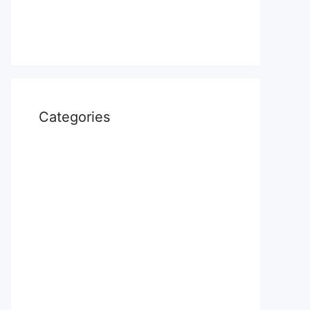
April 2022
March 2022
Categories
Uncategorized
आस्था
उत्तर प्रदेश
कौशाम्बी
क्राइम
खेल
दुनिया