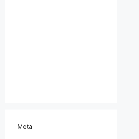
प्रयागराज
भारत
मध्य प्रदेश
मनोरंजन
राजनीति
राष्ट्रीय
समस्या
साहित्य
स्वास्थ्य और चिकित्सा
Meta