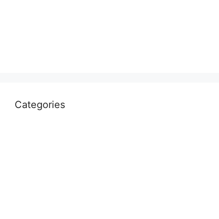
January 2023
July 2022
April 2022
March 2022
Categories
Uncategorized
आस्था
उत्तर प्रदेश
कौशाम्बी
क्राइम
खेल