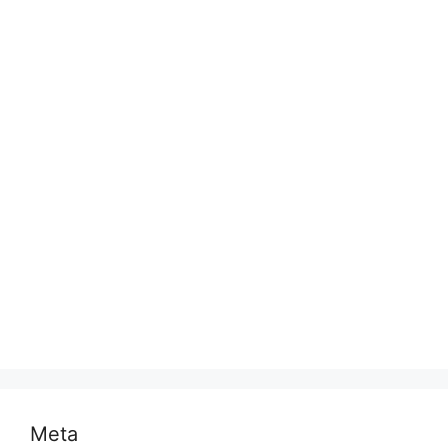
दुनिया
प्रयागराज
भारत
मध्य प्रदेश
मनोरंजन
राजनीति
राष्ट्रीय
समस्या
साहित्य
स्वास्थ्य और चिकित्सा
Meta