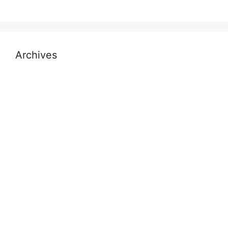
Archives
July 2026
November 2025
October 2025
September 2025
August 2025
November 2024
October 2024
September 2024
July 2024