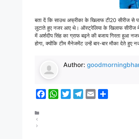
बता दें कि साउथ अफ्रीका के खिलाफ टी20 सीरीज से पहल
लुटाते हुए नजर आए थे। ऑस्ट्रेलिया के खिलाफ सीरीज म
में अर्शदीप सिंह का ग्राफ बढ़ने की बजाय गिरता हुआ नज
होगा, क्योंकि टीम मैनेजमेंट उन्हें बार-बार मौका देते हु
Author:
goodmorningbhar
F
W
T
T
E
S
a
h
w
el
m
h
c
at
itt
e
ai
ar
खेल
मध्य प्रदेश में CM के नाम का एलान होते ही यूपी के सुल्तानपुर में
e
s
er
gr
l
e
संसद सुरक्षा में चूक के मामले में कोई ओर है मास्टरमाइंड:
b
A
a