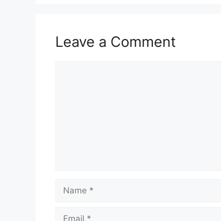
o
p
m
o
p
k
Leave a Comment