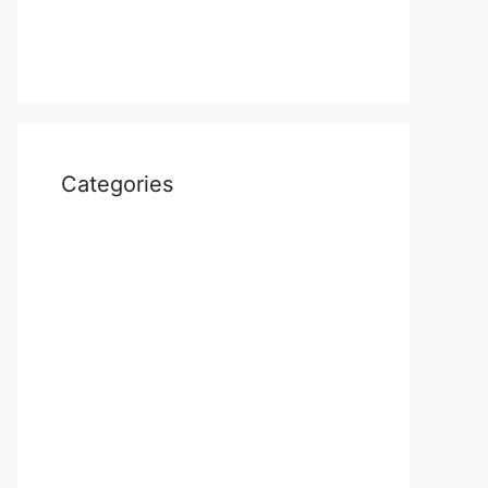
April 2022
March 2022
Categories
Uncategorized
आस्था
उत्तर प्रदेश
कौशाम्बी
क्राइम
खेल
दुनिया