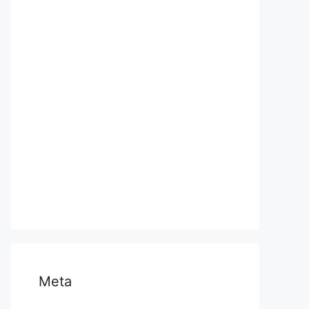
प्रयागराज
भारत
मध्य प्रदेश
मनोरंजन
राजनीति
राष्ट्रीय
समस्या
साहित्य
स्वास्थ्य और चिकित्सा
Meta