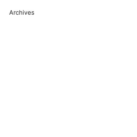
Archives
July 2026
November 2025
October 2025
September 2025
August 2025
November 2024
October 2024
September 2024
July 2024
May 2024
April 2024