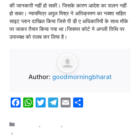
की जानकारी नहीं हो सकी। जिसके कारण आदेश का पालन नहीं
हो सका। न्यायमित्र अपुल मिश्र ने अतिक्रमण का नक्शा सहित
साइट प्लान दाखिल किया जिसे पी डी ए अधिकारियों के साथ मौके
पर जाकर तैयार किया गया था।जिसपर कोर्ट ने अगली तिथि पर
उपाध्यक्ष को तलब कर लिया है।
Author:
goodmorningbharat
F
W
T
T
E
S
a
h
w
el
m
h
c
at
itt
e
ai
ar
उत्तर प्रदेश
,
प्रयागराज
,
भारत
e
s
er
gr
l
e
साइन सिटी करोड़ों के घपले में निवेशकों की संपत्ति वापसी पर