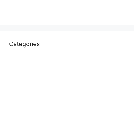
April 2022
March 2022
Categories
Uncategorized
आस्था
उत्तर प्रदेश
कौशाम्बी
क्राइम
खेल
दुनिया
प्रयागराज