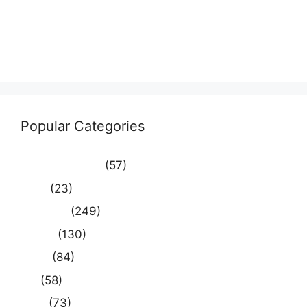
Entries feed
Comments feed
WordPress.org
Popular Categories
Uncategorized
(57)
आस्था
(23)
उत्तर प्रदेश
(249)
कौशाम्बी
(130)
क्राइम
(84)
खेल
(58)
दुनिया
(73)