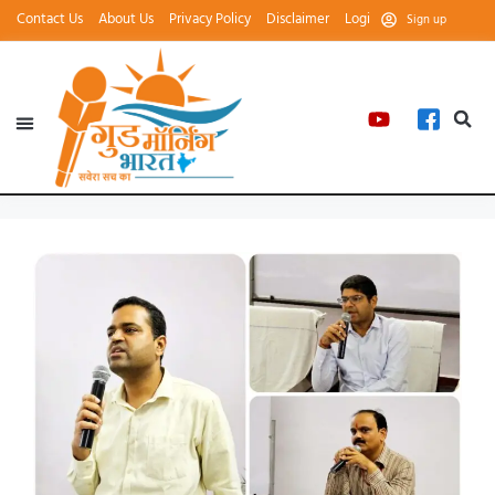
Contact Us
About Us
Privacy Policy
Disclaimer
Login
Sign up