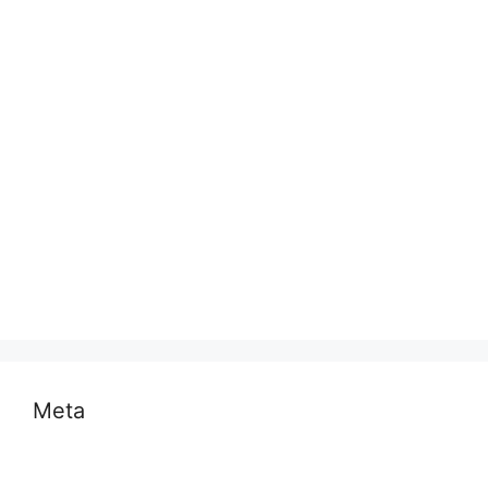
प्रयागराज
भारत
मध्य प्रदेश
मनोरंजन
राजनीति
राष्ट्रीय
समस्या
साहित्य
स्वास्थ्य और चिकित्सा
Meta
Log in