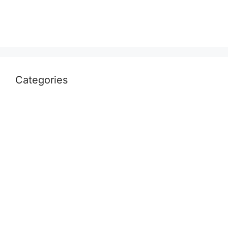
April 2022
March 2022
Categories
Uncategorized
आस्था
उत्तर प्रदेश
कौशाम्बी
क्राइम
खेल
दुनिया