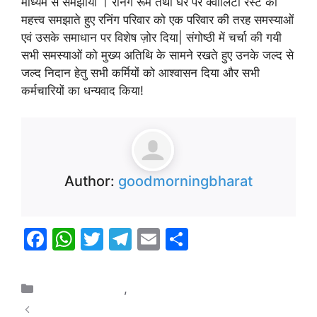
माध्यम से समझाया । रनिंग रूम तथा घर पर क्वालिटी रेस्ट का
महत्त्व समझाते हुए रनिंग परिवार को एक परिवार की तरह समस्याओं
एवं उसके समाधान पर विशेष ज़ोर दिया| संगोष्ठी में चर्चा की गयी
सभी समस्याओं को मुख्य अतिथि के सामने रखते हुए उनके जल्द से
जल्द निदान हेतु सभी कर्मियों को आश्वासन दिया और सभी
कर्मचारियों का धन्यवाद किया!
Author:
goodmorningbharat
F
W
T
T
E
S
a
h
w
el
m
h
c
at
itt
e
ai
ar
Uncategorized
,
प्रयागराज
e
s
er
gr
l
e
कौशाम्बी सराय अकिल की सड़कों को देशभक्ति के रंग में रंग