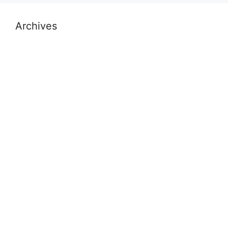
Archives
July 2026
November 2025
October 2025
September 2025
August 2025
November 2024
October 2024
September 2024
July 2024
May 2024
April 2024