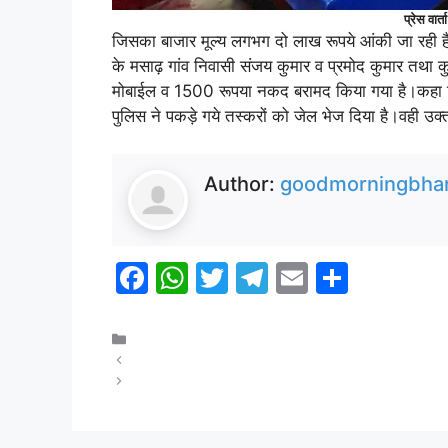
प्रेस वा
जिसका बाजार मूल्य लगभग दो लाख रूपये आंकी जा रही है।
के मसाढ़ गांव निवासी संजय कुमार व प्रमोद कुमार तथा क
मोबाईल व 1500 रूपया नकद बरामद किया गया है।कहा कि 
पुलिस ने पकड़े गये तस्करों को जेल भेज दिया है।वही उक्त म
Author:
goodmorningbhar
F
W
T
T
E
S
a
h
w
el
m
h
c
at
itt
e
ai
ar
क्राइम
फाग महोत्सव’ में आम जनों के साथ एक मंच पर इकट्ठे हुए साहित्
e
s
er
gr
l
e
चोरी की बाईक समेत तीन बदमाश गिरफ्तार
b
A
a
o
p
m