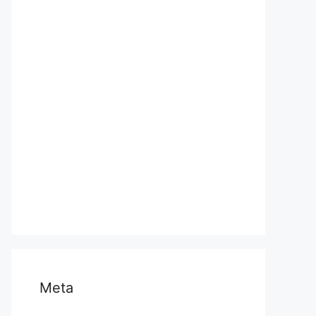
प्रयागराज
भारत
मध्य प्रदेश
मनोरंजन
राजनीति
राष्ट्रीय
समस्या
साहित्य
स्वास्थ्य और चिकित्सा
Meta