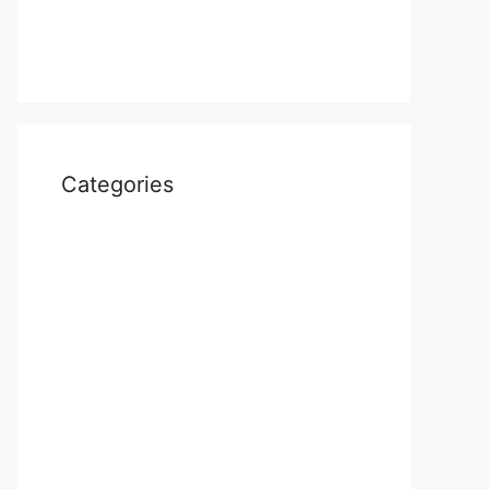
April 2022
March 2022
Categories
Uncategorized
आस्था
उत्तर प्रदेश
कौशाम्बी
क्राइम
खेल
दुनिया