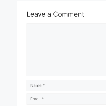
o
p
k
Leave a Comment