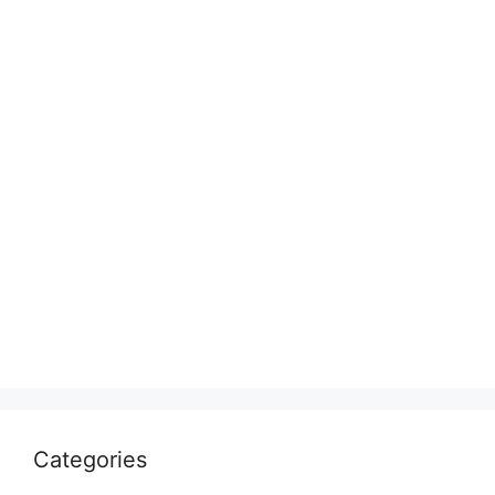
September 2023
August 2023
July 2023
June 2023
March 2023
February 2023
January 2023
July 2022
April 2022
March 2022
Categories