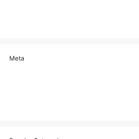
समस्या
साहित्य
स्वास्थ्य और चिकित्सा
Meta
Log in
Entries feed
Comments feed
WordPress.org