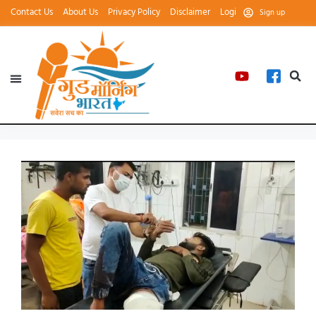
Contact Us
About Us
Privacy Policy
Disclaimer
Login
Sign up