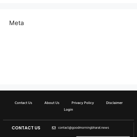
Meta
Log in
Entries feed
Comments feed
WordPress.org
Contact Us
About Us
Privacy Policy
Disclaimer
Login
CONTACT US
contact@goodmorningbharat.news