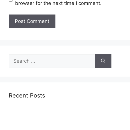
browser for the next time I comment.
Recent Posts
प्रयागराज नगर निगम कार्यकारिणी चुनाव के परिणाम घोषित: छह
सदस्य निर्वाचित, ‘आदर्श प्रयागराज’ का संकल्प
लिव-इन जोड़े को संरक्षण देने से किया इनकार, व्यक्तिगत