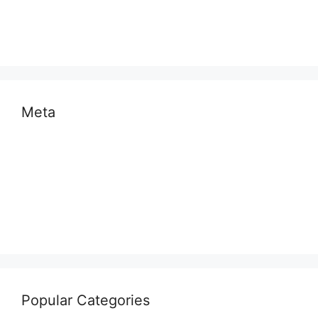
साहित्य
स्वास्थ्य और चिकित्सा
Meta
Log in
Entries feed
Comments feed
WordPress.org
Popular Categories