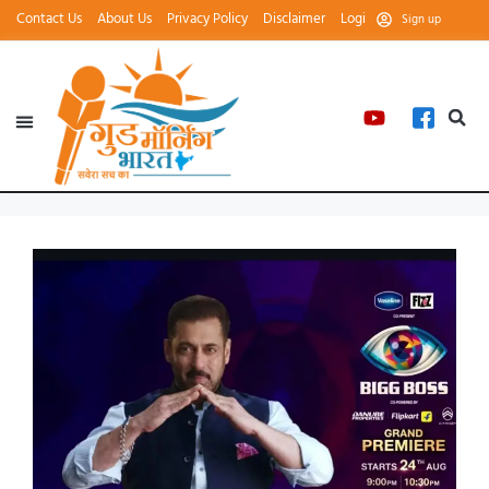
Contact Us
About Us
Privacy Policy
Disclaimer
Login
Sign up