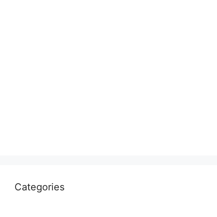
August 2023
July 2023
June 2023
March 2023
February 2023
January 2023
July 2022
April 2022
March 2022
Categories
Uncategorized